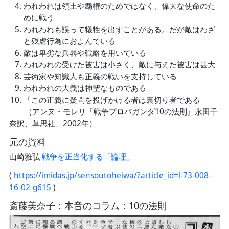
われわれは領土や覇権のためではなく、偉大な使命のた
めに戦う
われわれも誤って犠牲を出すことがある。だが敵はわざ
と残虐行為におよんでいる
敵は卑劣な兵器や戦略を用いている
われわれの受けた被害は小さく、敵に与えた被害は甚大
芸術家や知識人も正義の戦いを支持している
われわれの大義は神聖なものである
「この正義に疑問を投げかける者は裏切り者である
（アンヌ・モレリ『戦争プロパガンダ10の法則』永田千
奈訳、草思社、2002年）
元の資料
山崎雅弘
戦争を正当化する「論理」
(
https://imidas.jp/sensoutoheiwa/?article_id=l-73-008-
16-02-g615
)
斎藤美奈子：本音のコラム：10の法則