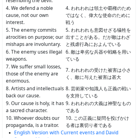
resembling the devil.
4. We defend a noble
4. われわれは領土や覇権のため
cause, not our own
ではなく、偉大な使命のために
interest.
戦う
5. The enemy commits
5. われわれも意図せざる犠牲を
atrocities on purpose; our
出すことがある。だが敵はわざ
mishaps are involuntary.
と残虐行為におよんでいる
6. The enemy uses illegal
6. 敵は卑劣な兵器や戦略を用い
weapons.
ている
7. We suffer small losses,
7. われわれの受けた被害は小さ
those of the enemy are
く、敵に与えた被害は甚大
enormous.
8. Artists and intellectuals
8. 芸術家や知識人も正義の戦い
back our cause.
を支持している
9. Our cause is holy, it has
9. われわれの大義は神聖なもの
a sacred character.
である
10. Whoever doubts our
10. この正義に疑問を投げかけ
propaganda, is a traitor.
る者は裏切り者である
English Version with Current events and David