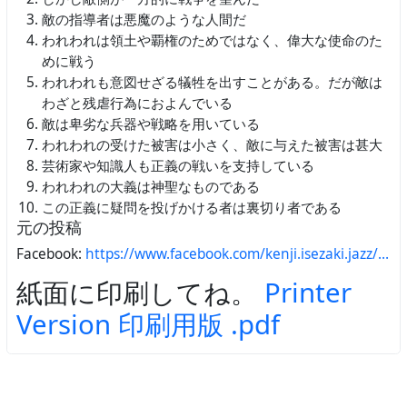
敵の指導者は悪魔のような人間だ
われわれは領土や覇権のためではなく、偉大な使命のた
めに戦う
われわれも意図せざる犠牲を出すことがある。だが敵は
わざと残虐行為におよんでいる
敵は卑劣な兵器や戦略を用いている
われわれの受けた被害は小さく、敵に与えた被害は甚大
芸術家や知識人も正義の戦いを支持している
われわれの大義は神聖なものである
この正義に疑問を投げかける者は裏切り者である
元の投稿
Facebook:
https://www.facebook.com/kenji.isezaki.jazz/…
紙面に印刷してね。
Printer
Version 印刷用版 .pdf