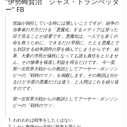
"伊勢崎賢治 ジャズ・トランぺッタ
ー" FB
世論が熱狂している時には難しいことですが、紛争の
当事者の片方だけを「悪魔化」するメディアは穿った
目で見ることが必要です。悪魔化は、一人でも多くの
命を救うために、できるだけ早期に、たとえ悪魔とで
も対話する紛争調停の芽を摘んでしまうからです。結
果、大量の市民が犠牲になっても誰も責任をとりませ
ん。その惨事を報道し利益を得るだけです。 今一度、
第一次世界大戦からの教訓としてアーサー・ポンソン
ビーの「戦時のウソ」を掲載します。その教訓は分か
るけど今度の悪魔だけは違う、と人間はこれを繰り返
すのです。
第一次世界大戦からの教訓としてアーサー・ポンソン
ビーの「戦時のウソ」
われわれは戦争をしたくはない
しかし敵側が一方的に戦争を望んだ