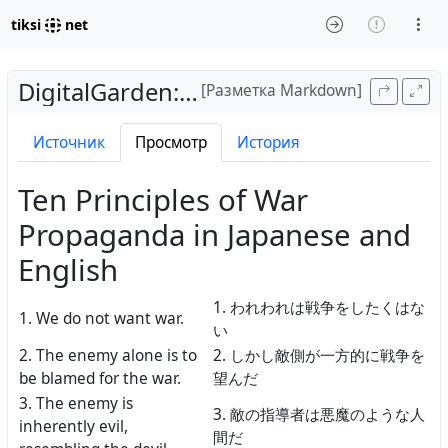
tiksi
net
DigitalGarden
:
WarPropagandaPrincip
[Разметка Markdown]
Источник
Просмотр
История
Ten Principles of War
Propaganda in Japanese and
English
1. われわれは戦争をしたくはな
1. We do not want war.
い
2. The enemy alone is to
2. しかし敵側が一方的に戦争を
be blamed for the war.
望んだ
3. The enemy is
3. 敵の指導者は悪魔のような人
inherently evil,
間だ