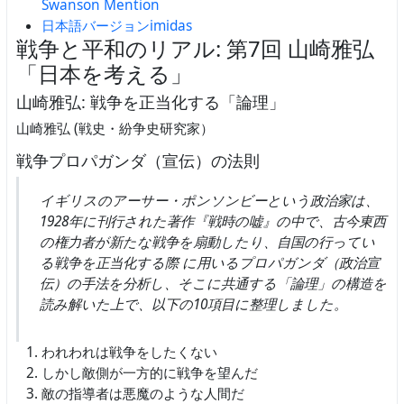
Swanson Mention
日本語バージョンimidas
戦争と平和のリアル: 第7回 山崎雅弘
「日本を考える」
山崎雅弘: 戦争を正当化する「論理」
山崎雅弘 (戦史・紛争史研究家）
戦争プロパガンダ（宣伝）の法則
イギリスのアーサー・ポンソンビーという政治家は、
1928年に刊行された著作『戦時の嘘』の中で、古今東西
の権力者が新たな戦争を扇動したり、自国の行ってい
る戦争を正当化する際 に用いるプロパガンダ（政治宣
伝）の手法を分析し、そこに共通する「論理」の構造を
読み解いた上で、以下の10項目に整理しました。
われわれは戦争をしたくない
しかし敵側が一方的に戦争を望んだ
敵の指導者は悪魔のような人間だ