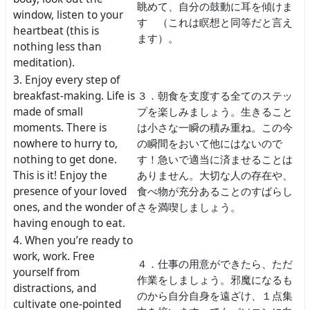
眺めて、自分の鼓動に耳を傾けま
window, listen to your
す （これは瞑想と同等だと言え
heartbeat (this is
ます）。
nothing less than
meditation).
3. Enjoy every step of
breakfast-making. Life is
３．朝食を支度する全てのステッ
made of small
プを楽しみましょう。生きること
moments. There is
は小さな一瞬の積み重ね。この今
nowhere to hurry to,
の瞬間をおいて他にはないので
nothing to get done.
す！急いで適当に済ませることは
This is it! Enjoy the
ありません。大切な人の存在や、
presence of your loved
食べ物が充分あることのすばらし
ones, and the wonder of
さを満喫しましょう。
having enough to eat.
4. When you’re ready to
work, work. Free
４．仕事の用意ができたら、ただ
yourself from
作業をしましょう。邪魔になるも
distractions, and
のから自分自身を遠ざけ、１点集
cultivate one-pointed