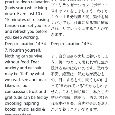
practice deep relaxation
プ・リラクゼーション（ボディ・
(body scan) while lying
スキャン）をしましょう。わずか
down. Even just 10 or
１０～１５分程度の間、緊張を解
15 minutes of releasing
くだけでも、仕事に戻る前に解放
tension can set you free
され、リフレッシュすることがで
and refresh you before
きます。
you keep working.
Deep relaxation 14:54
Deep relaxation 14:54
7. Nourish yourself.
Nothing can survive
７．自分自身を大切に養いましょ
without food. Fear,
う。何一つとして養われずに生き
anxiety and despair
続けるものはないのです。恐れや
may be “fed” by what
不安、絶望は、私たちが読むも
we read, see and hear.
の、目にするもの、聞くものによ
Likewise, our
って“養われている”のかもしれま
compassion, trust and
せん。これと同じ様に、私たちの
gratitude can be fed by
慈悲や信頼、感謝も、勇気づけら
choosing inspiring
れる本や音楽、音声や会話を選ぶ
books, music, audio &
ことで養うことができます。