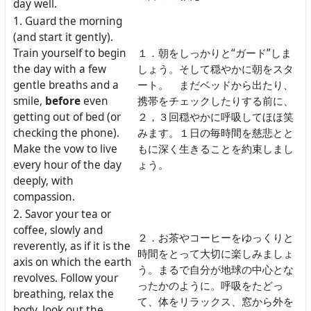
day well.
1. Guard the morning
(and start it gently).
Train yourself to begin
１．朝をしっかりと“ガード”しま
the day with a few
しょう。そして穏やかに朝をスタ
gentle breaths and a
ート。 まだベッドから出たり、
smile,
before
even
携帯をチェックしたりする前に、
getting out of bed (or
２，３回穏やかに呼吸してほほ笑
checking the phone).
みます。１日の毎時間を慈悲とと
Make the vow to live
もに深く生きることを約束しまし
every hour of the day
ょう。
deeply, with
compassion.
2. Savor your tea or
coffee, slowly and
２．お茶やコーヒーをゆっくりと
reverently, as if it is the
時間をとって大切に楽しみましょ
axis on which the earth
う。まるで自分が地球の中心とな
revolves. Follow your
ったかのように。呼吸をたどっ
breathing, relax the
て、体をリラックス、窓から外を
body, look out the