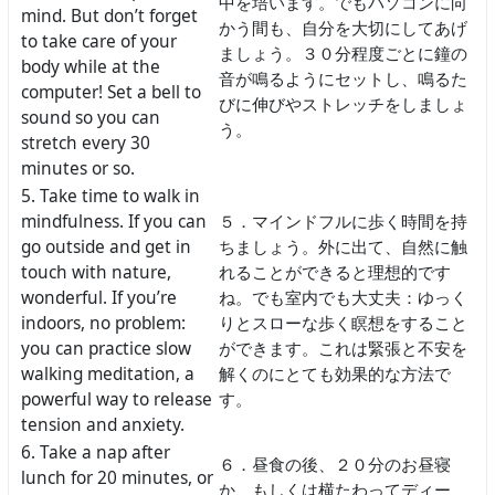
中を培います。でもパソコンに向
mind. But don’t forget
かう間も、自分を大切にしてあげ
to take care of your
ましょう。３０分程度ごとに鐘の
body while at the
音が鳴るようにセットし、鳴るた
computer! Set a bell to
びに伸びやストレッチをしましょ
sound so you can
う。
stretch every 30
minutes or so.
5. Take time to walk in
mindfulness. If you can
５．マインドフルに歩く時間を持
go outside and get in
ちましょう。外に出て、自然に触
touch with nature,
れることができると理想的です
wonderful. If you’re
ね。でも室内でも大丈夫：ゆっく
indoors, no problem:
りとスローな歩く瞑想をすること
you can practice slow
ができます。これは緊張と不安を
walking meditation, a
解くのにとても効果的な方法で
powerful way to release
す。
tension and anxiety.
6. Take a nap after
６．昼食の後、２０分のお昼寝
lunch for 20 minutes, or
か、もしくは横たわってディー