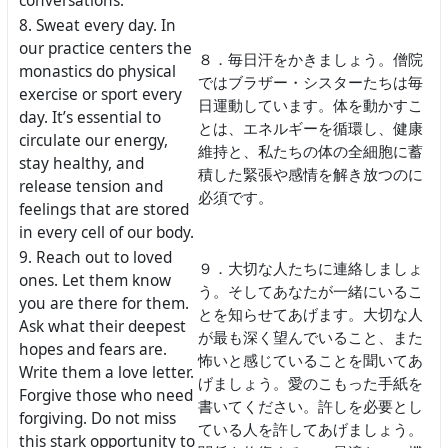
conversations.
8. Sweat every day. In
our practice centers the
８．毎日汗をかきましょう。僧院
monastics do physical
ではブラザー・シスターたちは毎
exercise or sport every
日運動しています。体を動かすこ
day. It’s essential to
とは、エネルギーを循環し、健康
circulate our energy,
維持と、私たちの体の全細胞に蓄
stay healthy, and
積した緊張や感情を解き放つのに
release tension and
必須です。
feelings that are stored
in every cell of our body.
9. Reach out to loved
９．大切な人たちに連絡しましょ
ones. Let them know
う。そしてあなたが一緒にいるこ
you are there for them.
とを知らせてあげます。大切な人
Ask what their deepest
が最も深く望んでいること、また
hopes and fears are.
怖いと感じていることを聞いてあ
Write them a love letter.
げましょう。愛のこもった手紙を
Forgive those who need
書いてください。許しを必要とし
forgiving. Do not miss
ている人を許してあげましょう。
this stark opportunity to