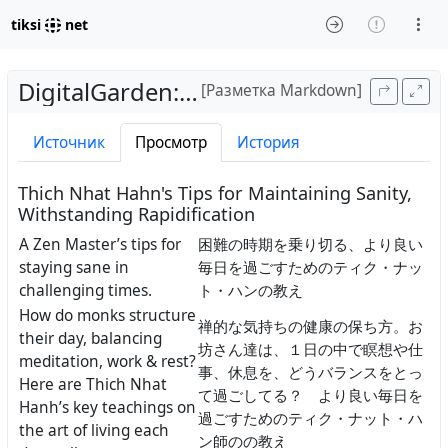
tiksi
net
DigitalGarden
:
ThichNhatHahnTipsAnd
[Разметка Markdown]
Источник
Просмотр
История
Thich Nhat Hahn's Tips for Maintaining Sanity,
Withstanding Rapidification
A Zen Master’s tips for
困難の時期を乗り切る、より良い
staying sane in
毎日を過ごすためのティク・ナッ
challenging times.
ト・ハンの教え
How do monks structure
禅的な気持ちの健康の保ち方。お
their day, balancing
坊さん達は、１日の中で瞑想や仕
meditation, work & rest?
事、休息を、どうバランスをとっ
Here are Thich Nhat
て過ごしてる？ より良い毎日を
Hanh’s key teachings on
過ごすためのティク・ナット・ハ
the art of living each
ン師のの教え