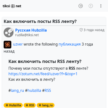
tiksi
net
Как включить посты RSS ленту?
Русская Hubzilla
3 года назад
ruzilla@tiksi.net
uzver
wrote the following
публикация
3 года
назад
Как включить посты RSS ленту?
Почему мои посты отсутствуют в
RSS
ленте?
https://zotum.net/feed/uzver?f=&top=1
Как их включить в ленту?
#
lang_ru
#
hubzilla
#
RSS
Hubzilla
RSS
lang_ru