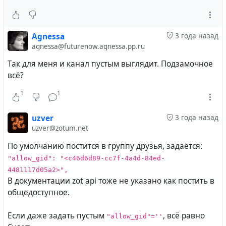
Agnessa
3 года назад
agnessa@futurenow.agnessa.pp.ru
Так для меня и канал пустым выглядит. Подзамочное
всё?
1
1
uzver
3 года назад
uzver@zotum.net
По умолчанию постится в группу друзья, задаётся:
"allow_gid": "<c46d6d89-cc7f-4a4d-84ed-
4481117d05a2>",
В документации zot api тоже не указано как постить в
общедоступное.
Если даже задать пустым
, всё равно
"allow_gid"=''