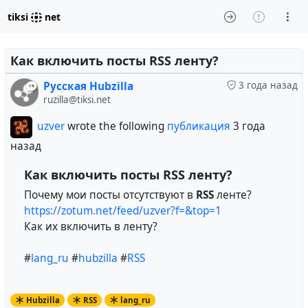
tiksi
net
Как включить посты RSS ленту?
Русская Hubzilla
3 года назад
ruzilla@tiksi.net
uzver
wrote the following
публикация
3 года
назад
Как включить посты RSS ленту?
Почему мои посты отсутствуют в
RSS
ленте?
https://zotum.net/feed/uzver?f=&top=1
Как их включить в ленту?
#
lang_ru
#
hubzilla
#
RSS
Hubzilla
RSS
lang_ru