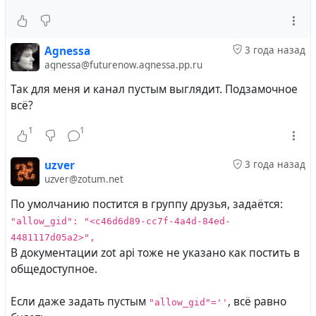
Agnessa
3 года назад
agnessa@futurenow.agnessa.pp.ru
Так для меня и канал пустым выглядит. Подзамочное
всё?
1
1
uzver
3 года назад
uzver@zotum.net
По умолчанию постится в группу друзья, задаётся:
"allow_gid": "<c46d6d89-cc7f-4a4d-84ed-
4481117d05a2>",
В документации zot api тоже не указано как постить в
общедоступное.
Если даже задать пустым
, всё равно
"allow_gid"=''