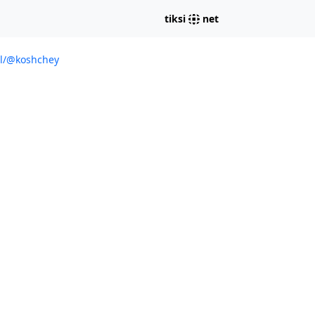
tiksi
net
ml/@koshchey