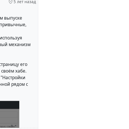
5 лет назад
ом выпуске
 привычные,
 используя
овый механизм
страницу его
 своём хабе.
 "Настройки
нной рядом с