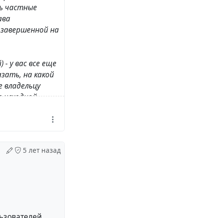
ть частные
ава
 завершенной на
- у вас все еще
азать, на какой
 владельцу
в исходной
гое или
ку, чье
елю первого
нно и независимо
5 лет назад
тности беседы.
льзователей