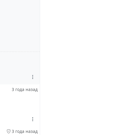
3 года назад
контакт вы
-другу полные
отключены, а
е существенно
3 года назад