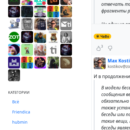
отвечать то
фрагменты ре
Ни один из 
разные филос
ЧаВо
Используйте
3
Max Kost
#
russian
#
lang_r
kostikov@z
И в продолжени
В модели бе
КАТЕГОРИИ
сообщения ве
обязательно
Всё
также устан
Friendica
беседы или 
такие вещи, 
hubmin
беседы явля