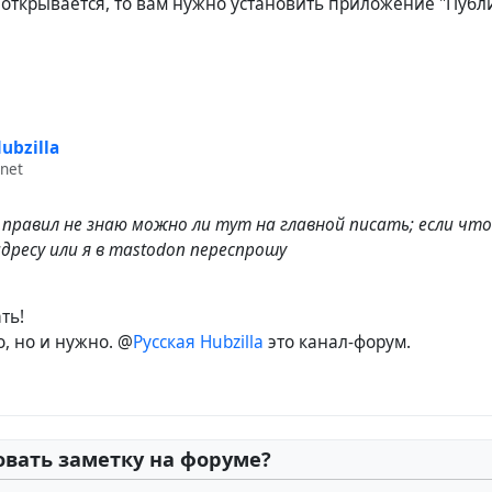
е открывается, то вам нужно установить приложение "Пуб
ubzilla
.net
х правил не знаю можно ли тут на главной писать; если чт
дресу или я в mastodon переспрошу
ть!
, но и нужно. @
Русская Hubzilla
это канал-форум.
овать заметку на форуме?