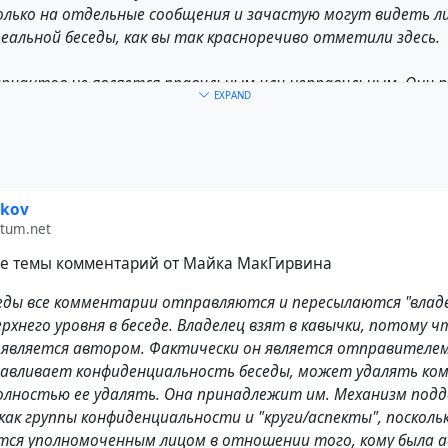
лько на отдельные сообщения и зачастую могут видеть л
альной беседы, как вы так красноречиво отметили здесь.
вариантов не является правильным или неправильным. Они
EXPAND
офии и опыт, и хотя они могут общаться друг с другом, он
 то, что Вам больше подходит, и живите дальше.
ikov
u
#
Hubzilla
#
Mastodon
#
UI
otum.net
е темы комментарий от Майка МакГирвина
седы все комментарии отправляются и пересылаются "влад
рхнего уровня в беседе. Владелец взят в кавычки, потому ч
 является автором. Фактически он является отправителем
авливает конфиденциальность беседы, может удалять ко
полностью ее удалять. Она принадлежит им. Механизм по
как группы конфиденциальности и "круги/аспекты", посколь
ется уполномоченным лицом в отношении того, кому была 