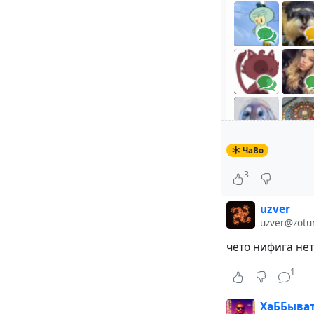
ЧаВо
3
uzver
Но что они пок
uzver@zotu
Всё очень прост
чёто нифига нет
установили с в
Зелёный цвет оз
1
права для взаим
красный же гово
ХаББыва