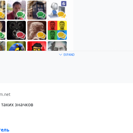
EXPAND
азывают?
m.net
о - это индикатор степени того, насколько доверительный 
 таких значков
ашим визави.
начает, что вы установили взаимный контакт и дали друг
одействия в Hubzilla, жёлтый - часть возможностей были 
рит о том, что вас не добавили в список контактов или ж
тель