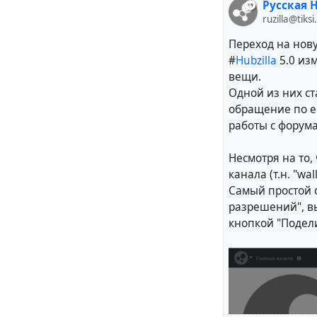
Русская H
ruzilla@tiksi
Переход на нов
#
Hubzilla
5.0 из
вещи.
Одной из них с
обращение по 
работы с форум
Несмотря на то,
канала (т.н. "wa
Самый простой 
разрешений", в
кнопкой "Подели