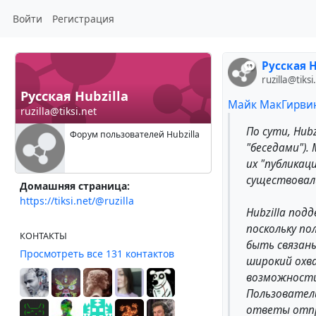
Войти
Регистрация
Русская H
ruzilla@tiksi
Русская Hubzilla
Майк МакГирви
ruzilla@tiksi.net
По сути, Hub
Форум пользователей Hubzilla
"беседами").
их "публикац
существовали
Домашняя страница:
https://tiksi.net/@ruzilla
Hubzilla под
поскольку по
КОНТАКТЫ
быть связаны
Просмотреть все 131 контактов
широкий охв
возможност
Пользователи
ответы отпр