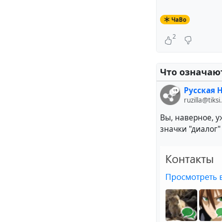
ЧаВо
2
Что означаю
Русская H
ruzilla@tiksi
Так ваша замет
Вы, наверное, у
значки "диалог"
Другим не мене
форума через
@!
#
Zot
и #
Activity
#
russian
#
lang_r