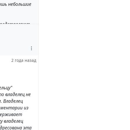
ишь небольшие
 представляют
и очень разные.
2 года назад
ельцу"
то владелец не
. Владелец
мментарии из
ддерживает
ку владелец
адресована эта