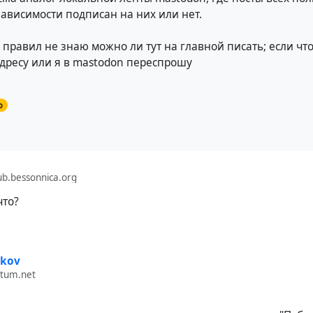
зависимости подписан на них или нет.
 правил не знаю можно ли тут на главной писать; если что
дресу или я в mastodon переспрошу
о
b.bessonnica.org
что?
ikov
otum.net