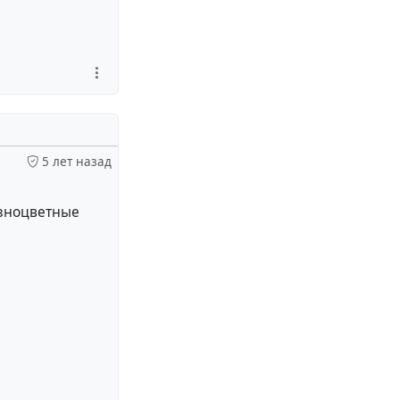
5 лет назад
разноцветные
ия по названию
общений в сетях