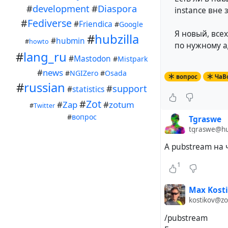
#
development
#
Diaspora
instance вне 
#
Fediverse
#
Friendica
#
Google
Я новый, всех
#
hubzilla
#
hubmin
#
howto
по нужному а
#
lang_ru
#
Mastodon
#
Mistpark
#
news
#
NGIZero
#
Osada
вопрос
ЧаВ
#
russian
#
support
#
statistics
#
Zot
#
Zap
#
zotum
#
Twitter
#
вопрос
Tgraswe
tgraswe@hu
А pubstream на 
1
Max Kost
kostikov@z
/pubstream