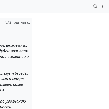
2 года назад
ook (назовем их
- будем называть
ной вселенной и
ользует беседы,
ными и могут
 имеет более
ные
о по умолчанию
жность