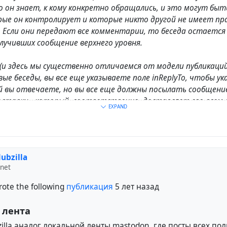
ко он знает, к кому конкретно обращались, и это могут бы
рые он контролирует и которые никто другой не имеет пр
. Если они передают все комментарии, то беседа остается
получивших сообщение верхнего уровня.
(и здесь мы существенно отличаемся от модели публикаций) 
ые беседы, вы все еще указываете поле inReplyTo, чтобы ук
 вы отвечаете, но вы все еще должны посылать сообщение
оставки - который, соответственно, доставляет его всем 
EXPAND
еседы. Вы не можете изменить приватность на что-то дру
 середине потока. Беседа не принадлежит ни вам, ни челове
ы комментируете. Она полностью принадлежит отправит
этой теме. Интересно, что Diaspora и Friendica одновреме
ubzilla
га разработали точно такой же механизм поддержки прива
.net
ote the following
публикация
5 лет назад
 лента
zilla аналог локальной ленты mastodon, где посты всех по