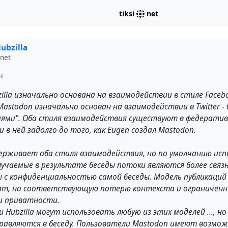
tiksi
net
ubzilla
.net
н
zilla изначально основана на взаимодействии в стиле Faceb
 Mastodon изначально основан на взаимодействии в Twitter 
иями". Оба стиля взаимодействия существуют в федератив
 в ней задолго до того, как Eugen создал Mastodon.
держивает оба стиля взаимодействия, но по умолчанию исп
лучаемые в результате беседы потоки являются более связ
 с конфиденциальностью самой беседы. Модель публикаций
ат, но соответствующую потерю контекста и ограничен
и приватности.
 Hubzilla могут использовать любую из этих моделей ..., н
авляются в беседу. Пользователи Mastodon имеют возмо