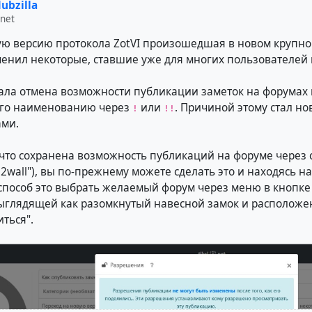
ubzilla
.net
ую версию протокола ZotVI произошедшая в новом крупн
менил некоторые, ставшие уже для многих пользователей
тала отмена возможности публикации заметок на форумах
его наименованию через
или
. Причиной этому стал н
!
!!
ами.
 что сохранена возможность публикаций на форуме через 
ll2wall"), вы по-прежнему можете сделать это и находясь на
способ это выбрать желаемый форум через меню в кнопке
ыглядящей как разомкнутый навесной замок и расположе
ться".