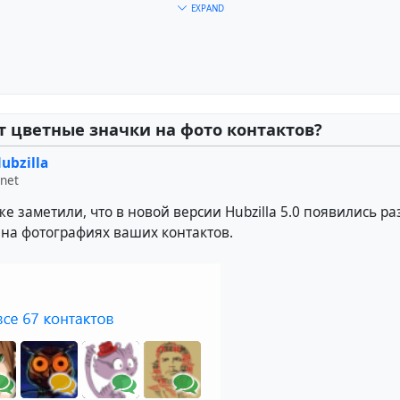
EXPAND
т цветные значки на фото контактов?
ubzilla
.net
ка будет опубликована на выбранном вами форуме.
же заметили, что в новой версии Hubzilla 5.0 появились 
 на фотографиях ваших контактов.
е удобным способом может стать использование обращен
, то есть точно так же, как и в случае отправки личных со
Pub
.
u