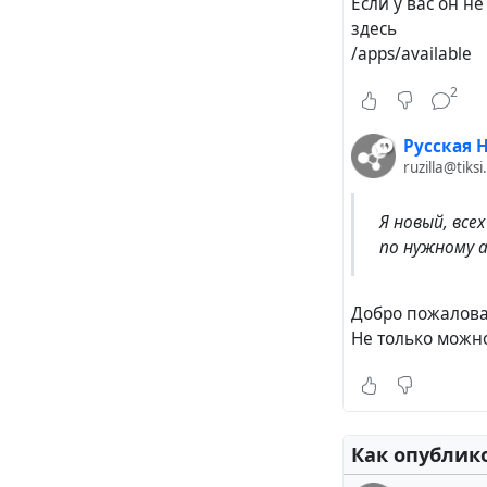
Если у вас он н
здесь
/apps/available
2
Русская H
ruzilla@tiksi
Я новый, все
по нужному а
Добро пожалова
Не только можно
Как опублик