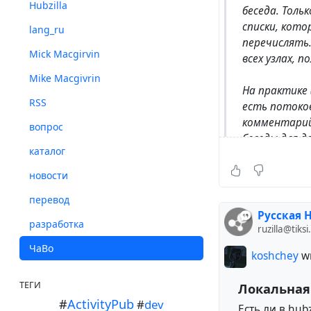
Hubzilla
беседа. Толь
списки, кото
lang_ru
перечислять
Mick Macgirvin
всех узлах, 
Mike Macgivrin
На практике 
RSS
есть потоков
комментарий
вопрос
беседы для д
каталог
аудитории б
вводить DM в
новости
сообщение в
перевод
сообщения в 
Русская H
друг от дру
разработка
ruzilla@tiksi
ЧаВо
koshchey
wr
ТЕГИ
Локальная
#
ActivityPub
#
dev
Есть ли в hub