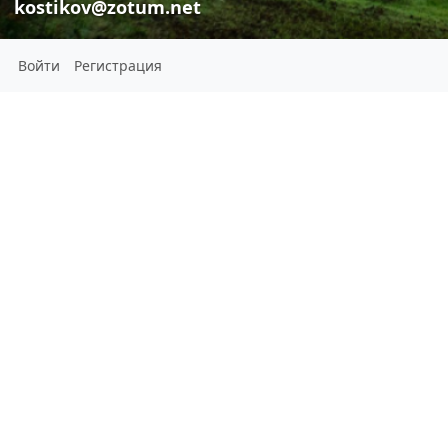
kostikov@zotum.net
Войти
Регистрация
Max Kost
kostikov@z
Max Kostikov
É a época do jac
kostikov@zotum.net
Prazeres, Lisb
IT voodoo
Местоположение:
Lisbon, Portugal
КОНТАКТЫ
Просмотреть все 220 контактов