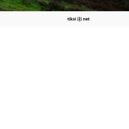
tiksi
net
ikov
otum.net
arandá.
oa, maio de 2026.