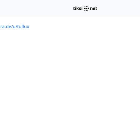
tiksi
net
ra.de/u/tullux