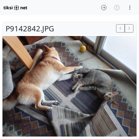
tiksi
net
P9142842.JPG