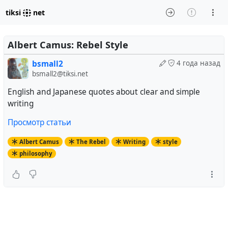
tiksi
net
Albert Camus: Rebel Style
bsmall2
4 года назад
bsmall2@tiksi.net
English and Japanese quotes about clear and simple
writing
Просмотр статьи
Albert Camus
The Rebel
Writing
style
philosophy