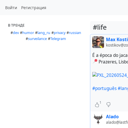
Войти
Регистрация
#life
В ТРЕНДЕ
#
dev
#
humor
#
lang_ru
#
privacy
#
russian
#
surveilance
#
Telegram
Max Kost
kostikov@z
É a época do jac
Prazeres, Lisb
#português
#lan
1
Alado
alado@lastf