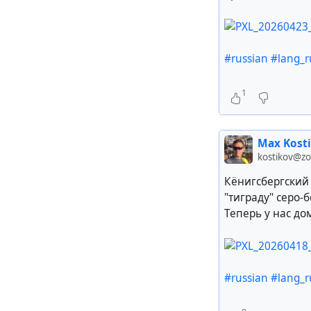
#russian
#lang_r
1
Max Kost
kostikov@z
Кёнигсбергский 
"тиграду" серо-
Теперь у нас до
#russian
#lang_r