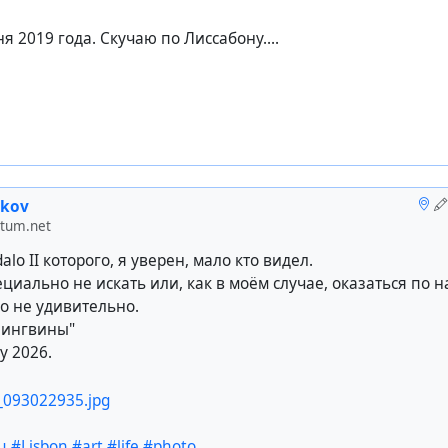
я 2019 года. Скучаю по Лиссабону....
ikov
otum.net
lo II которого, я уверен, мало кто видел.
пециально не искать или, как в моём случае, оказаться по 
то не удивительно.
пингвины"
ay 2026.
u
#Lisbon
#art
#life
#photo