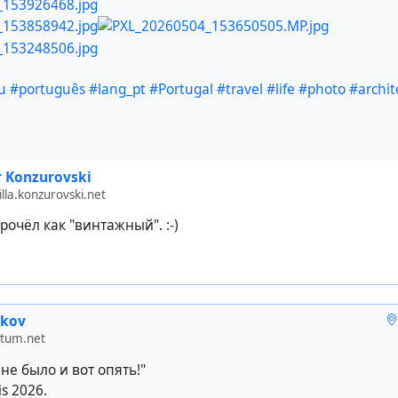
u
#português
#lang_pt
#Portugal
#travel
#life
#photo
#archit
 Konzurovski
lla.konzurovski.net
рочёл как "винтажный". :-)
ikov
otum.net
не было и вот опять!"
is 2026.