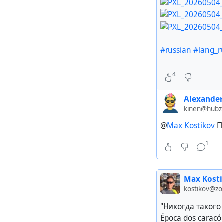
#russian
#lang_r
4
Alexander
kinen@hubzi
@
Max Kostikov
П
1
Max Kost
kostikov@z
"Никогда такого 
Época dos caracó