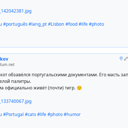
u
#português
#lang_pt
#Lisbon
#food
#life
#photo
ikov
otum.net
кот обзавёлся португальскими документами. Его масть за
белой палитры.
ма официально живёт (почти) тигр. 🙂
u
#Portugal
#cats
#life
#photo
#humor