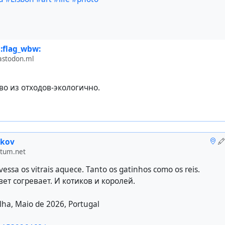
:flag_wbw:
astodon.ml
тво из отходов-экологично.
ikov
otum.net
vessa os vitrais aquece. Tanto os gatinhos como os reis.
т согревает. И котиков и королей.
lha, Maio de 2026, Portugal