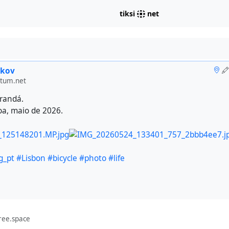
tiksi
net
ikov
otum.net
arandá.
oa, maio de 2026.
g_pt
#Lisbon
#bicycle
#photo
#life
ree.space