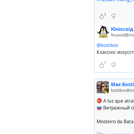
5
Юніксоїд 
linuxoid@m
@kostikov
Классно: искусс
1
Max Kost
kostikov@z
A luz que atra
Витражный све
Mosteiro da Bata