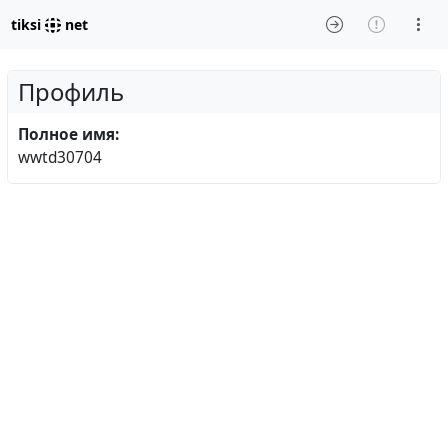
tiksi
net
Профиль
Полное имя:
wwtd30704