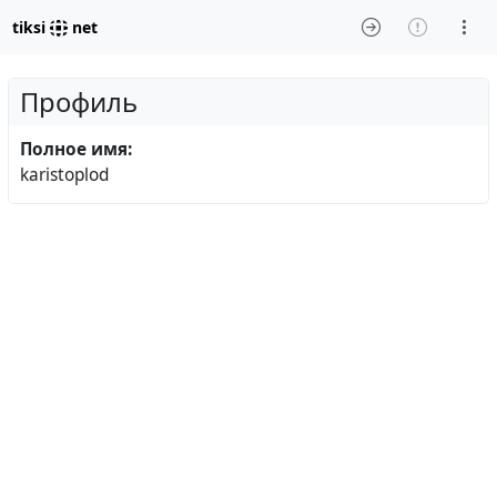
tiksi
net
Профиль
Полное имя:
karistoplod