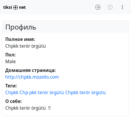
tiksi
net
Профиль
Полное имя:
Chpkk terör örgütü
Пол:
Male
Домашняя страница:
http://chpkk.mozello.com
Теги:
Chpkk
Chp
pkk
terör
örgütü
Chpkk
terör
örgütü
О себе:
Chpkk terör örgütü !!