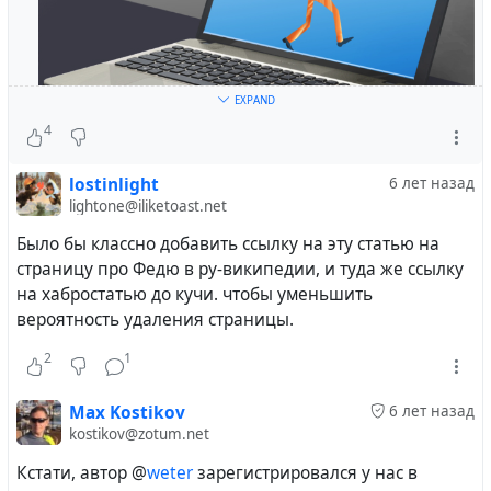
EXPAND
4
lostinlight
6 лет назад
lightone@iliketoast.net
Федиверзум, от английского Fediverse (Federation
+ Universe, Федерация + Вселенная) ― новое
Было бы классно добавить ссылку на эту статью на
объединение сетей и сервисов, возникшее в
страницу про Федю в ру-википедии, и туда же ссылку
интернете. Да мало ли что возникает в
на хабростатью до кучи. чтобы уменьшить
интернете каждый день, каждый час и каждую
вероятность удаления страницы.
секунду! Да, это так, но Федиверзум не просто
2
1
коалиция серверов в рамках...
Max Kostikov
6 лет назад
kostikov@zotum.net
#
russian
#
lang_ru
#
Hubzilla
Кстати, автор @
weter
зарегистрировался у нас в