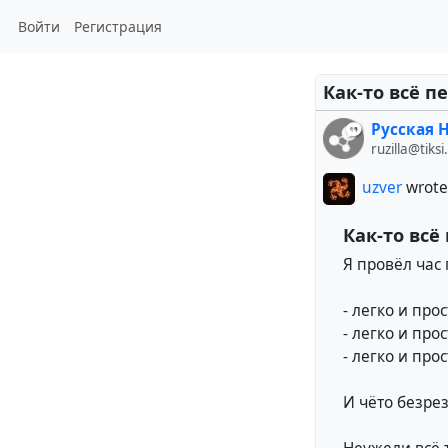
Войти
Регистрация
Как-то всё п
Русская H
ruzilla@tiksi
uzver
wrote
Как-то всё
Я провёл час 
- легко и пр
- легко и про
- легко и про
И чёто безре