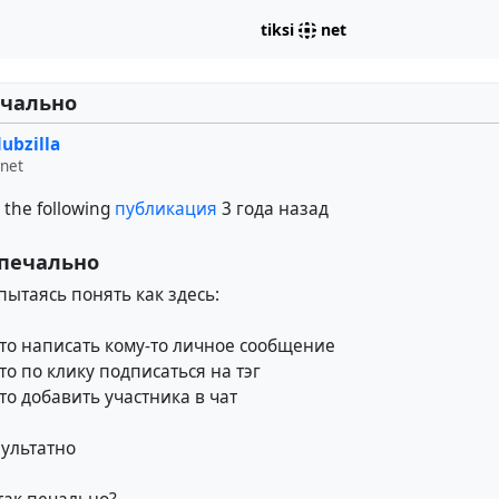
tiksi
net
ечально
ubzilla
.net
 the following
публикация
3 года назад
 печально
пытаясь понять как здесь:
осто написать кому-то личное сообщение
сто по клику подписаться на тэг
сто добавить участника в чат
зультатно