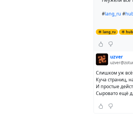
Неужели всё 
#
lang_ru
#
hub
lang_ru
hubz
uzver
uzver@zotu
Слишком уж всё
Куча страниц, н
И простые дейс
Сыровато ещё дл