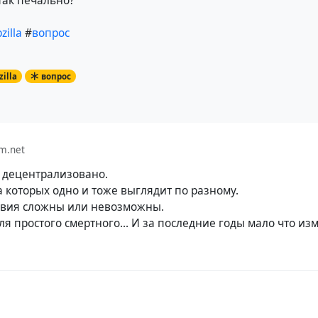
так печально?
zilla
#
вопрос
illa
вопрос
m.net
 децентрализовано.
а которых одно и тоже выглядит по разному.
твия сложны или невозможны.
я простого смертного... И за последние годы мало что из