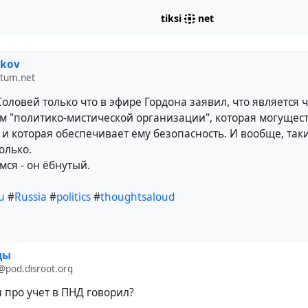
tiksi
net
ikov
otum.net
оловей только что в эфире Гордона заявил, что является 
м "политико-мистической организации", которая могущес
и которая обеспечивает ему безопасность. И вообще, так
олько.
мся - он ёбнутый.
u
#
Russia
#
politics
#
thoughtsaloud
ды
pod.disroot.org
н про учет в ПНД говорил?