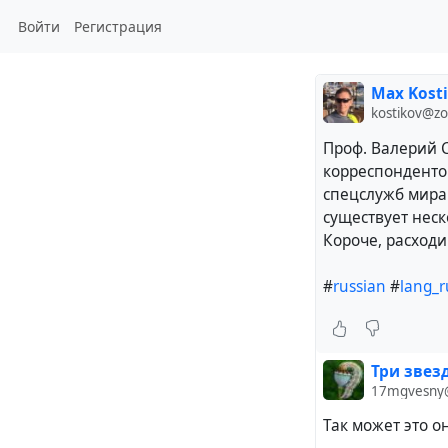
Войти
Регистрация
Max Kost
kostikov@z
Проф. Валерий С
корреспонденто
спецслужб мира 
существует неск
Короче, расходи
#
russian
#
lang_r
Три звез
17mgvesny@
Так может это о