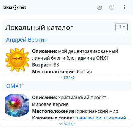
tiksi
net
Локальный каталог
Андрей Веснин
Описание:
мой децентрализованный
личный блог и блог админа ОИХТ
Возраст:
38
Местоположение:
Россия
Родной город:
Екатеринбург
EXPAND
ОМХТ
Ключевые слова:
Библия
,
Бог
,
христианская
,
литература
,
музыка
,
Описание:
христианский проект -
христианские
,
клипы
,
проповеди
,
мировая версия
фильмы
,
мультфильмы
,
ТВ
,
ПК
,
игры
,
софт
,
Местоположение:
христианский мир
интернет
,
блоги
,
социальная
,
сеть
Ключевые слова:
трансляции
,
служений
,
О себе:
верю в Бога, очень общительный,
христианские
,
клипы
,
картинки
,
EXPAND
создатель и администратор христианских
христианская
,
музыка
,
блоги
,
социальная
,