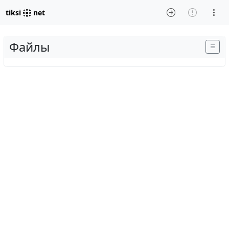
tiksi
net
Файлы