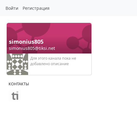
Войти
Регистрация
simonius805
simonius805@tiksi.net
Для этого канала пока не
добавлено описание
КОНТАКТЫ