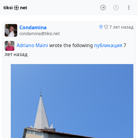
tiksi
net
Condamina
7 лет назад
condamina@tiksi.net
Adriano Maini
wrote the following
публикация
7
лет назад