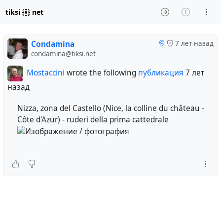
tiksi
net
Condamina
7 лет назад
condamina@tiksi.net
Mostaccini
wrote the following
публикация
7 лет
назад
Nizza, zona del Castello (Nice, la colline du château -
Côte d'Azur) - ruderi della prima cattedrale