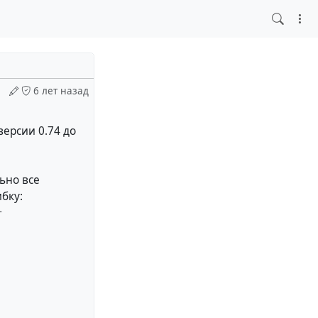
6 лет назад
версии 0.74 до
ьно все
бку:
+