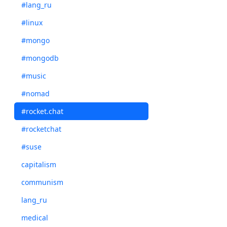
rs01:PRIMARY> d
#lang_ru
{ "_id" : "cont
#linux
rs01:PRIMARY> d
#mongo
WriteResult({ "
#mongodb
rs01:PRIMARY> d
{ "_id" : "cont
#music
#nomad
rs01:PRIMARY> e
bye
#rocket.chat
#rocketchat
#suse
capitalism
communism
lang_ru
medical