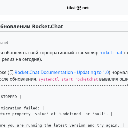
tiksi
net
обновлении Rocket.Chat
i.net
ня обновлять свой корпоративный экземпляр
rocket.chat
с 
 релиз на сегодня).
оке (
Rocket.Chat Documentation - Updating to 1.0
) нормал
после обновления,
вывалил оши
systemctl start rocketchat
--------------------------------------------------------
 STOPPED |
 migration failed: |
cture property 'value' of 'undefined' or 'null'. |
ure you are running the latest version and try again. |