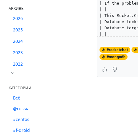
| If the proble
АРХИВЫ
| |
| This Rocket.C
2026
| Database lock
| Database targ
2025
| |
| Commit: 22894
2024
| Date: Wed Aug
#rocketchat
2023
| Branch: HEAD 
#mongodb
| Tag: 1.3.2 |
2022
| |
+--------------
Чтоб пофиксить 
КАТЕГОРИИ
mongo
rs01:PRIMARY>
Всё
@russia
rs01:PRIMARY> d
#centos
rs01:PRIMARY> u
switched to db 
#f-droid