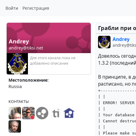
Войти
Регистрация
Грабли при 
Andrey
Andrey
andrey@tiks
andrey@tiksi.net
Довелось сегод
Для этого канала пока не
1.3.2 (последний
добавлено описание
В принципе, в д
Местоположение:
расписано, но 
Russia
+--------------
| |
КОНТАКТЫ
| ERROR! SERVER
| |
| Your database
| Cannot destru
| |
| Please make s