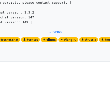
m persists, please contact support. |
hat version: 1.3.2 |
ed at version: 147 |
et version: 149 |
861c52cca1ff09f545db07c5259e9465791 |
EXPAND
 14 00:23:11 2019 -0300 |
#rocket.chat
#centos
#linux
#lang_ru
@russia
#m
|
--------------------------------------------------------
грабли, делаем:
b.migrations.find()
se rocketchat
rocketchat