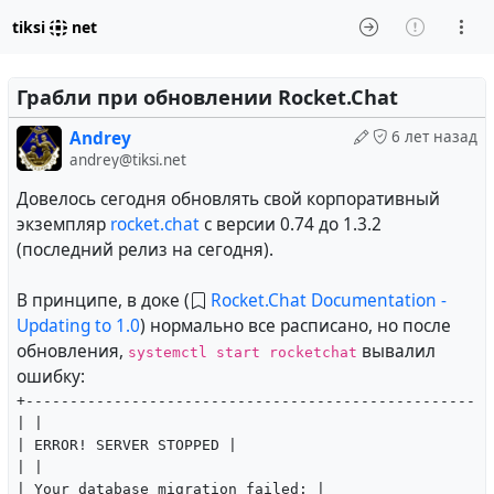
tiksi
net
Грабли при обновлении Rocket.Chat
Andrey
6 лет назад
andrey@tiksi.net
Довелось сегодня обновлять свой корпоративный
экземпляр
rocket.chat
с версии 0.74 до 1.3.2
(последний релиз на сегодня).
В принципе, в доке (
Rocket.Chat Documentation -
Updating to 1.0
) нормально все расписано, но после
обновления,
вывалил
systemctl start rocketchat
ошибку:
+-----------------------------------------------------
| |
| ERROR! SERVER STOPPED |
| |
| Your database migration failed: |