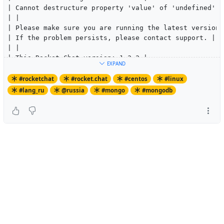
| Cannot destructure property 'value' of 'undefined' o
| |
| Please make sure you are running the latest version 
| If the problem persists, please contact support. |
| |
| This Rocket.Chat version: 1.3.2 |
EXPAND
| Database locked at version: 147 |
| Database target version: 149 |
#rocketchat
#rocket.chat
#centos
#linux
| |
#lang_ru
@russia
#mongo
#mongodb
| Commit: 22894861c52cca1ff09f545db07c5259e9465791 |
| Date: Wed Aug 14 00:23:11 2019 -0300 |
| Branch: HEAD |
| Tag: 1.3.2 |
| |
+-----------------------------------------------------
Чтоб пофиксить грабли, делаем:
mongo
rs01:PRIMARY>
rs01:PRIMARY> db.migrations.find()