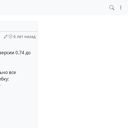
6 лет назад
версии 0.74 до
ьно все
бку:
+