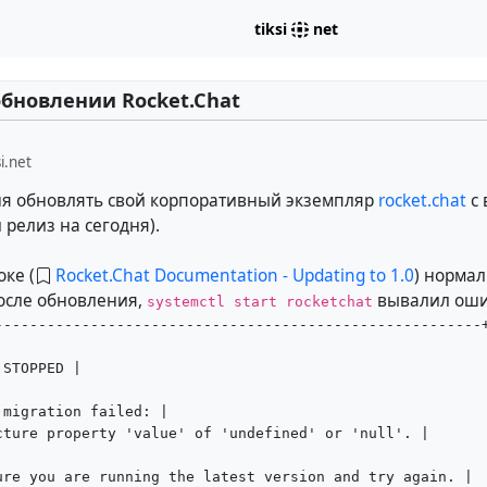
tiksi
net
обновлении Rocket.Chat
i.net
ня обновлять свой корпоративный экземпляр
rocket.chat
с 
 релиз на сегодня).
оке (
Rocket.Chat Documentation - Updating to 1.0
) нормал
после обновления,
вывалил оши
systemctl start rocketchat
--------------------------------------------------------
 STOPPED |
 migration failed: |
cture property 'value' of 'undefined' or 'null'. |
ure you are running the latest version and try again. |