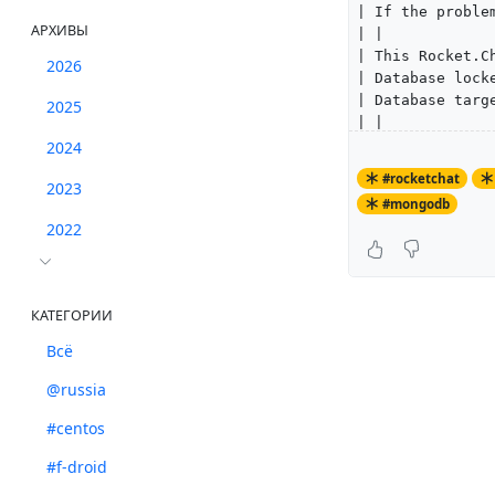
| If the proble
АРХИВЫ
| |
| This Rocket.C
2026
| Database lock
| Database targ
2025
| |
| Commit: 22894
2024
| Date: Wed Aug
#rocketchat
2023
| Branch: HEAD 
#mongodb
| Tag: 1.3.2 |
2022
| |
+--------------
Чтоб пофиксить 
КАТЕГОРИИ
mongo
rs01:PRIMARY>
Всё
@russia
rs01:PRIMARY> d
#centos
rs01:PRIMARY> u
switched to db 
#f-droid