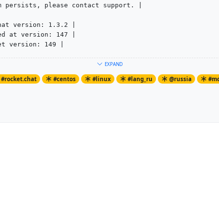
m persists, please contact support. |
hat version: 1.3.2 |
ed at version: 147 |
et version: 149 |
861c52cca1ff09f545db07c5259e9465791 |
EXPAND
 14 00:23:11 2019 -0300 |
#rocket.chat
#centos
#linux
#lang_ru
@russia
#m
|
--------------------------------------------------------
грабли, делаем:
b.migrations.find()
se rocketchat
rocketchat