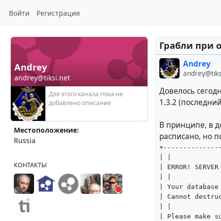
Войти
Регистрация
Грабли при 
Andrey
Andrey
andrey@tiks
andrey@tiksi.net
Довелось сегод
Для этого канала пока не
1.3.2 (последний
добавлено описание
В принципе, в д
Местоположение:
расписано, но 
Russia
+--------------
| |
КОНТАКТЫ
| ERROR! SERVER
| |
| Your database
| Cannot destru
| |
| Please make s