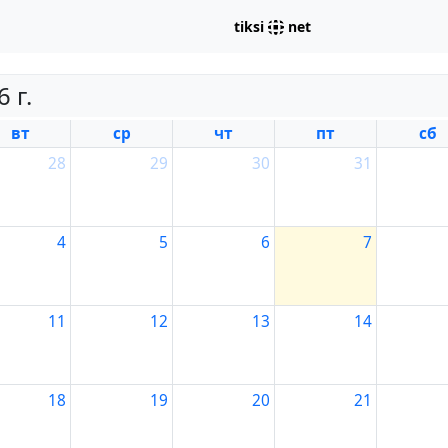
tiksi
net
 г.
вт
ср
чт
пт
сб
28
29
30
31
4
5
6
7
11
12
13
14
18
19
20
21