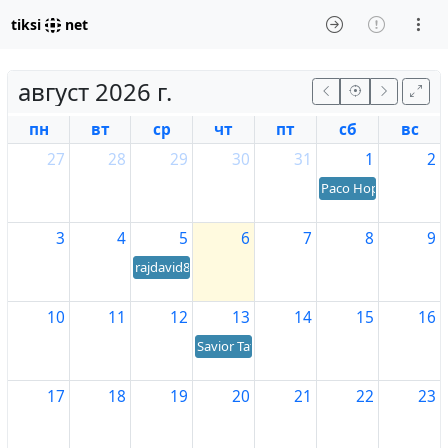
tiksi
net
август 2026 г.
пн
вт
ср
чт
пт
сб
вс
27
28
29
30
31
1
2
Paco Hope's birthda
3
4
5
6
7
8
9
rajdavid841's birthday
10
11
12
13
14
15
16
Savior Taf's birthday
17
18
19
20
21
22
23