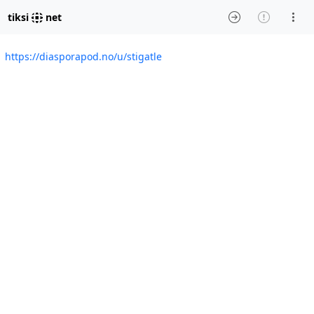
tiksi
net
https://diasporapod.no/u/stigatle