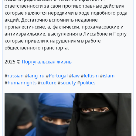
ответственности за свои противоправные действия
которые являются нередкими в ходе подобного рода
акций. Достаточно вспомнить недавние
пропалестинские, а, фактически, прохамасовские и
антиизраильские, выступления в Лиссабоне и Порту
которые привели к нарушениям в работе
общественного транспорта.
2025 ©
Португальская жизнь
#
russian
#
lang_ru
#
Portugal
#
law
#
leftism
#
islam
#
humanrights
#
culture
#
society
#
politics