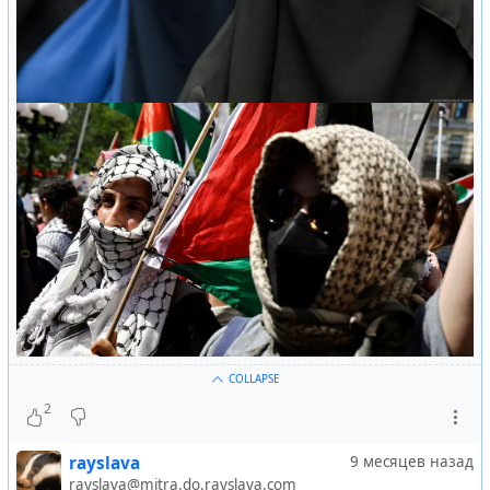
COLLAPSE
2
rayslava
9 месяцев назад
rayslava@mitra.do.rayslava.com