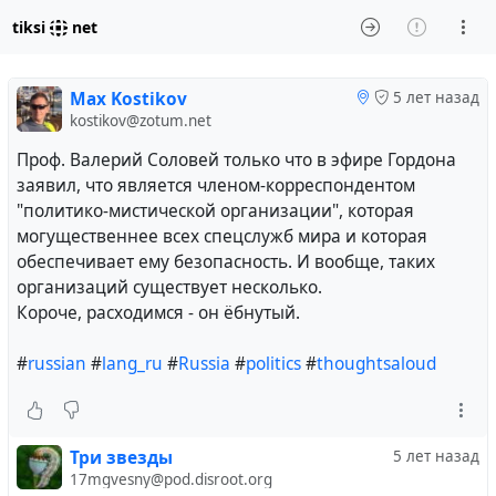
tiksi
net
Max Kostikov
5 лет назад
kostikov@zotum.net
Проф. Валерий Соловей только что в эфире Гордона
заявил, что является членом-корреспондентом
"политико-мистической организации", которая
могущественнее всех спецслужб мира и которая
обеспечивает ему безопасность. И вообще, таких
организаций существует несколько.
Короче, расходимся - он ёбнутый.
#
russian
#
lang_ru
#
Russia
#
politics
#
thoughtsaloud
Три звезды
5 лет назад
17mgvesny@pod.disroot.org