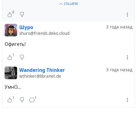
COLLAPSE
8
Шуро
3 года назад
shuro@friends.deko.cloud
Офигеть!
1
Wandering Thinker
3 года назад
wthinker@libranet.de
УмнО...
1
1