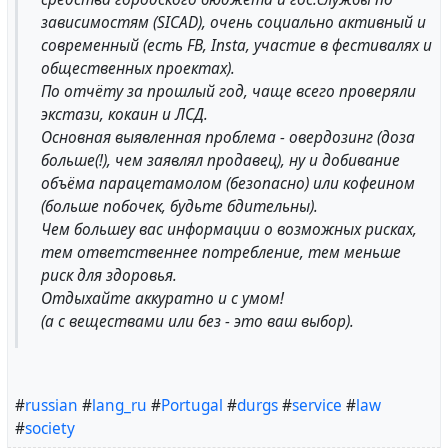
зависимостям (SICAD), очень социально активный и
современный (есть FB, Insta, участие в фестивалях и
общественных проектах).
По отчёту за прошлый год, чаще всего проверяли
экстази, кокаин и ЛСД.
Основная выявленная проблема - овердозинг (доза
больше(!), чем заявлял продавец), ну и добивание
объёма парацетамолом (безопасно) или кофеином
(больше побочек, будьте бдительны).
Чем большеу вас информации о возможных рисках,
тем ответственнее потребление, тем меньше
риск для здоровья.
Отдыхайте аккуратно и с умом!
(а с веществами или без - это ваш выбор).
#
russian
#
lang_ru
#
Portugal
#
durgs
#
service
#
law
#
society