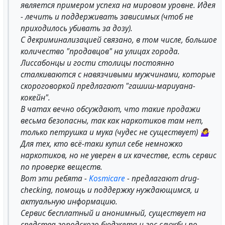
является примером успеха на мировом уровне. Идея
- лечить и поддерживать зависимых (чтоб не
приходилось убивать за дозу).
С декриминализацией связано, в том числе, большое
количество "продавцов" на улицах города.
Лиссабонцы и гости столицы постоянно
сталкиваются с навязчивыми мужчинами, которые
скороговоркой предлагают "гашиш-мариуана-
кокейн".
В чатах вечно обсуждают, что такие продажи
весьма безопасны, так как наркотиков там нет,
только петрушка и мука (чудес не существует) 🤷‍♀️
Для тех, кто всё-таки купил себе немножко
наркотиков, но не уверен в их качестве, есть сервис
по проверке веществ.
Вот эти ребята -
Kosmicare
- предлагают drug-
checking, помощь и поддержку нуждающимся, и
актуальную информацию.
Сервис бесплатный и анонимный, существует на
средства городского бюджета и гос.службы по