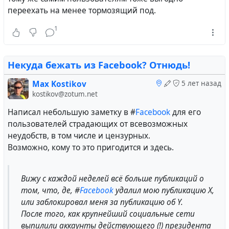
избежит подобной тенденции, что возвращает
переехать на менее тормозящий под.
нас к предыдущему разделу.
1
#
russian
#
lang_ru
#
Hubzilla
#
Fediverse
#
scaling
#
IT
Некуда бежать из Facebook? Отнюдь!
#
money
#
thoughtsaloud
Max Kostikov
5 лет назад
kostikov@zotum.net
Написал небольшую заметку в #
Facebook
для его
пользователей страдающих от всевозможных
неудобств, в том числе и цензурных.
Возможно, кому то это пригодится и здесь.
Вижу с каждой неделей всё больше публикаций о
том, что, де, #
Facebook
удалил мою публикацию Х,
или заблокировал меня за публикацию об Y.
После того, как крупнейший социальные сети
выпилили аккаунты действующего (!) президента