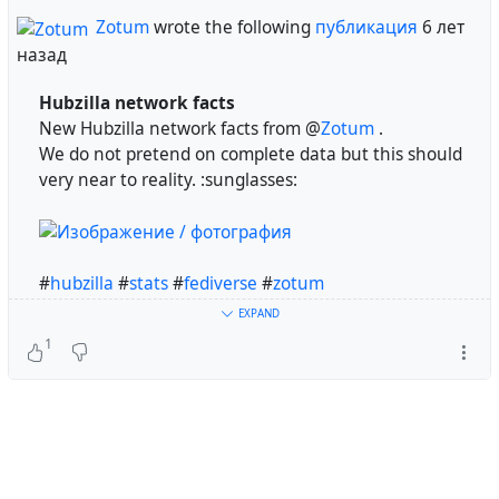
Zotum
wrote the following
публикация
6 лет
#
russian
#
lang_ru
#
dates
#
history
#
Fediverse
назад
Hubzilla network facts
New Hubzilla network facts from @
Zotum
.
We do not pretend on complete data but this should
very near to reality. :sunglasses:
#
hubzilla
#
stats
#
fediverse
#
zotum
EXPAND
1
!
Русская Hubzilla
#
russian
#
lang_ru