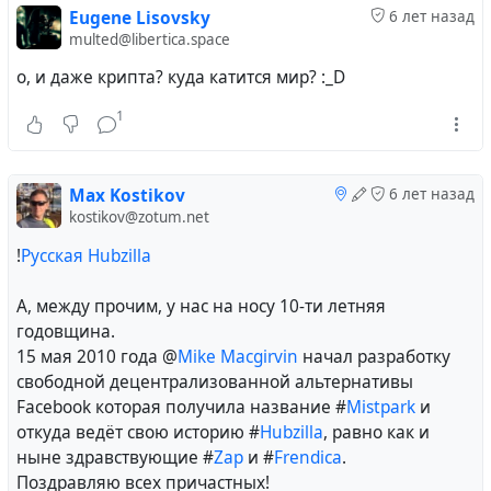
support us and to support #
Hubzilla
development
Eugene Lisovsky
6 лет назад
process where we are actively involved as well, please
multed@libertica.space
follow special donation page for details.
о, и даже крипта? куда катится мир? :_D
Thank you!
1
Donate Zotum hub
Max Kostikov
6 лет назад
kostikov@zotum.net
Support Zot universum experimental hub aka Zotum
!
Русская Hubzilla
А, между прочим, у нас на носу 10-ти летняя
#
zotum
#
support
#
donate
годовщина.
15 мая 2010 года @
Mike Macgirvin
начал разработку
свободной децентрализованной альтернативы
Facebook которая получила название #
Mistpark
и
#
russian
#
lang_ru
#
support
#
development
#
donation
откуда ведёт свою историю #
Hubzilla
, равно как и
#
finance
ныне здравствующие #
Zap
и #
Frendica
.
Поздравляю всех причастных!