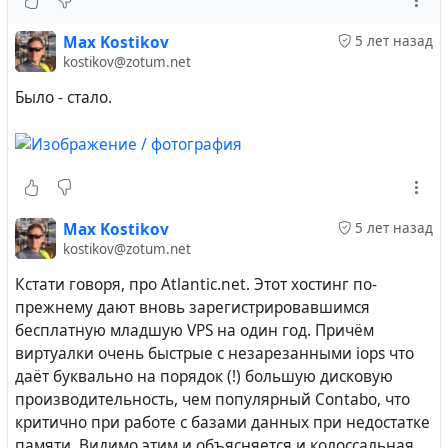
более новых версий в будущем пришлось (пока в
процессе) конвертировать текстовые поля в ставший
Max Kostikov
5 лет назад
стандартным
.
utf8mb4
kostikov@zotum.net
Пока, всё выглядит вот как то так. Но что делать
Было - стало.
понятно и скоро всё вернётся в нормальный вид...
UPD. В этой связи буду признателен за выявленные и
не замеченные мною аналогичные проблемы с
кодировкой.
Max Kostikov
5 лет назад
kostikov@zotum.net
Кстати говоря, про Atlantic.net. Этот хостинг по-
#
russian
#
lang_ru
#
IT
#
hubzilla
#
MySQL
#
dba
прежнему дают вновь зарегистрировавшимся
бесплатную младшую VPS на один год. Причём
виртуалки очень быстрые с незарезанными iops что
даёт буквально на порядок (!) большую дисковую
производительность, чем популярный Contabo, что
критично при работе с базами данных при недостатке
памяти. Видимо этим и объясняется и колоссальная