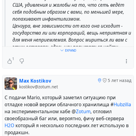
США, удивления и жалобы на то, что сеть ведёт
себя подобным образом с вами, по меньшей мере,
попахивают инфантилизмом.
Цензура, вне зависимости от кого она исходит -
государства ли или корпораций, вещь неприятная и
для меня неприемлемая. Вопрос мириться ли вам с
этим оставаясь здесь или попытаться найти
EXPAND
лучшее место для выражения своих мыслей и
1
общения с людьми.
В этой связи, странно, что многие пытаются
Max Kostikov
5 лет назад
рассматривать #
Telegram
в качестве такой
kostikov@zotum.net
альтернативы. Опуская очевидную
сомнительность этой платформы по части
С подачи Mario, который заметил ситуацию при
сохранения приватности и безопасности своих
отладке новой версии облачного хранилища #
Hubzilla
пользователей, рассматривать не самый лучший
на экспериментальном хабе @
Zotum
, отловил
мессенджер в качестве замены социальной сети в
своеобразный баг или, вероятно, фичу веб-сервера
принципе неправильно. Он не предназначен для
H2O
который я несколько последних лет использую в
использования в качестве платформы для
продакшн.