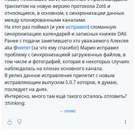
замене Facebook. В этом качестве я бы отметил, в
транзитом на новую версию протокола Zot6 и
первую очередь, как наиболее продвинутую в части
относящиеся, в основном, к синхронизации данных
концепции и возможностей платформу #
Hubzilla
.
между клонированными каналами.
Внимания также заслуживают и менее
На этот раз поймал (и уже
исправил
) сломанную
функциональные #
Frendica
и #
Diaspora
. Последняя
синхронизацию календарей и записных книжек DAV.
является одной из старейших из ныне
Ранее с подачи заметившего это уважаемого Алексея
действующих децентрализованных социальных
aka @
weter
(за что ему спасибо!) Марио исправил
сетей, хотя и заметно отстающей в своём
проблему с синхронизацией загруженных файлов, в
развитии и функциональности.
том числе и фотографий, которая в некоторых случаях
наблюдалась на клонах основного канала.
Я, насколько вы успели заметить, уже несколько
В релиз данное исправление прилетит с новым
лет как в основном переместил своё сетевое
исправляющим выпуском 5.0.7 которое, я думаю,
присутствие в это сетевое пространство
последует на днях.
используя свой собственный сервер (да, вы можете
Интересно, много там ещё такого осталось отловить?
и это) Hubzilla в этом качестве и, более того,
:thinking:
участвуя в развитии этого проекта в качестве
Кстати, если заметите нечто похожее на ошибку, то
EXPAND
разработчика.
дайте знать. Лучше сразу в форме открытия
тикета
или, если у вас проблемы с английским, можно писать
Не настала ли пора и переехать в Fediverse и вам?
мне в direct mail посредством обращения через
.
@!