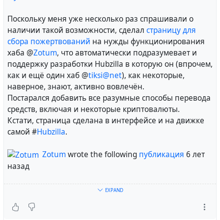
Поскольку меня уже несколько раз спрашивали о
наличии такой возможности, сделал
страницу для
сбора пожертвований
на нужды функционирования
хаба @
Zotum
, что автоматически подразумевает и
поддержку разработки Hubzilla в которую он (впрочем,
как и ещё один хаб @
tiksi@net
), как некоторые,
наверное, знают, активно вовлечён.
Постарался добавить все разумные способы перевода
средств, включая и некоторые криптовалюты.
Кстати, страница сделана в интерфейсе и на движке
самой #
Hubzilla
.
Zotum
wrote the following
публикация
6 лет
назад
Donation campaign
EXPAND
@
Zotum
starting to accept donations.
If you are happy user of our hub and whants to