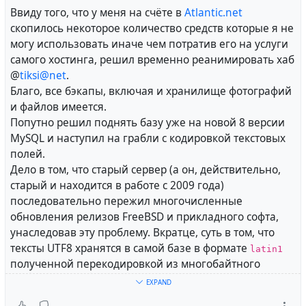
Ввиду того, что у меня на счёте в
Atlantic.net
#
Hubzilla
#
NLnet
#
NGI0
#
EU
скопилось некоторое количество средств которые я не
могу использовать иначе чем потратив его на услуги
!
Zotlabs|Hubzilla Announcements
самого хостинга, решил временно реанимировать хаб
@
tiksi@net
.
Благо, все бэкапы, включая и хранилище фотографий
и файлов имеется.
#
russian
#
lang_ru
#
Hubzilla
#
development
#
funding
Попутно решил поднять базу уже на новой 8 версии
#
news
MySQL и наступил на грабли с кодировкой текстовых
полей.
Дело в том, что старый сервер (а он, действительно,
старый и находится в работе с 2009 года)
последовательно пережил многочисленные
обновления релизов FreeBSD и прикладного софта,
унаследовав эту проблему. Вкратце, суть в том, что
тексты UTF8 хранятся в самой базе в формате
latin1
полученной перекодировкой из многобайтного
формата. В результате, в силу ряда изменений
EXPAND
произошедших в MySQL за эти годы и для поддержки