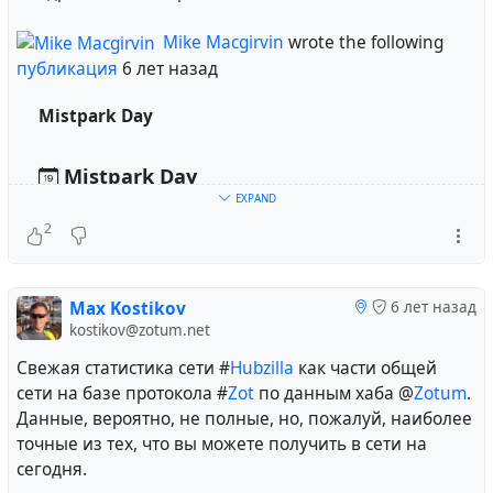
Mike Macgirvin
wrote the following
публикация
6 лет назад
Mistpark Day
Mistpark Day
EXPAND
2
Начало:
Четверг Май 14, 2020 @ 4:00 PM
Окончание:
Пятница Май 15, 2020 @ 3:59 PM
Max Kostikov
6 лет назад
kostikov@zotum.net
Mistpark Founder Day 2010-05-15 (ten years ago)
Свежая статистика сети #
Hubzilla
как части общей
when I decided to create a Facebook alternative.
сети на базе протокола #
Zot
по данным хаба @
Zotum
.
Данные, вероятно, не полные, но, пожалуй, наиболее
точные из тех, что вы можете получить в сети на
сегодня.