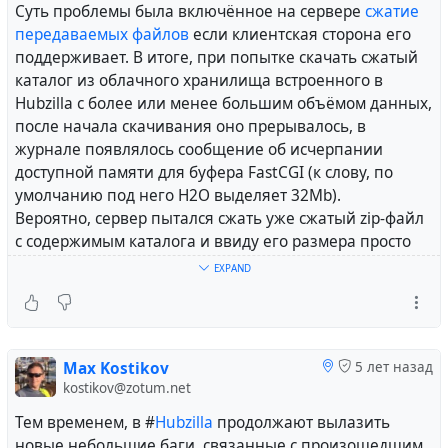
публикаций и, тем более, дискуссионной площадки,
Суть проблемы была включённое на сервере
сжатие
то есть, именно того, для чего и создавались
передаваемых файлов
если клиентская сторона его
социальные сети.
поддерживает. В итоге, при попытке скачать сжатый
каталог из облачного хранилища встроенного в
При этом вне поля зрения подавляющей части
Hubzilla с более или менее большим объёмом данных,
ищущих альтернативу Facebook по-прежнему
после начала скачивания оно прерывалось, в
остаются продолжающие набирать популярность
журнале появлялось сообщение об исчерпании
независимые децентрализованные социальные
доступной памяти для буфера FastCGI (к слову, по
сети, совокупность которых часто именуют
умолчанию под него H2O выделяет 32Mb).
#
Fediverse
(англ. federation + universe).
Вероятно, сервер пытался сжать уже сжатый zip-файл
Fediverse в настоящее время представляет собой
с содержимым каталога и ввиду его размера просто
практически неподконтрольную правительствам и
не мог сделать это в выделенном буфере.
EXPAND
крупным корпорациям сеть из тысяч независимых и
Что ж, пожалуй стоит использовать это сжатие только
могущих сообщаться друг с другом серверов и
по месту, где от него есть смысл, к примеру, на
совокупной аудиторией в несколько миллионов
текстовых файлах, а не глобально на всём сервере.
человек.
Max Kostikov
5 лет назад
Выбор из множества вариантов вашего
#
russian
#
lang_ru
#
IT
#
www
kostikov@zotum.net
присутствия, среди которых можно найти, едва
ли, не лучшую альтернативу популярным
Тем временем, в #
Hubzilla
продолжают вылазить
корпоративным социальным сетям, относится и к
новые небольшие баги, связанные с произошедшим