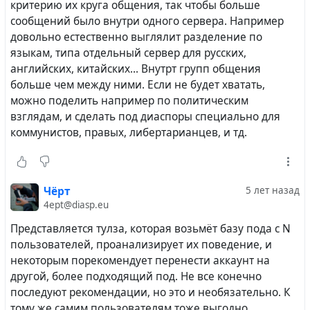
критерию их круга общения, так чтобы больше
Hubzilla по принципу SAS, я далёк от популярной
сообщений было внутри одного сервера. Например
мысли, что каждая домохозяйка может и,
довольно естественно выглялит разделение по
следовательно, должна иметь свой сервер. С
языкам, типа отдельный сервер для русских,
ростом количества пользователей и увеличением
английских, китайских... Внутрт групп общения
числа контактов между ними нагрузка будет
больше чем между ними. Если не будет хватать,
расти и на такие небольшие персональные серверы
можно поделить например по политическим
и тут вновь рано или поздно встанут вопросы
взглядам, и сделать под диаспоры специально для
поддержки и её цены.
коммунистов, правых, либертарианцев, и тд.
III.
Кроме того, известно, что все
децентрализованные сети склонны к вырождению
Чёрт
5 лет назад
4ept@diasp.eu
by design, как это хорошо видно на примере
старейшей децентрализованной распределённой
Представляется тулза, которая возьмёт базу пода с N
сети - электронной почты. Мы видим, что размер
пользователей, проанализирует их поведение, и
крупных провайдеров электронной почты растёт,
некоторым порекомендует перенести аккаунт на
а число независимых серверов сокращается. То
другой, более подходящий под. Не все конечно
есть пользователи мигрируют на более крупные
последуют рекомендации, но это и необязательно. К
серверы. Нет причин думать, что Fediverse
тому же самим пользователям тоже выгодно