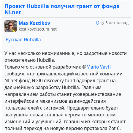
Проект Hubzilla получил грант от фонда
#
russian
#
lang_ru
#
development
NLnet
#
russian
#
lang_ru
Max Kostikov
5 лет назад
kostikov@zotum.net
!
Русская Hubzilla
У нас несколько неожиданные, но радостные новости
относительно Hubzilla.
Только что основной разработчик @
Mario Vavti
сообщил, что принадлежащий известной компании
NLnet фонд NGI0 discovery fund одобрил грант на
дальнейшую разработку Hubzilla. Главным
направлением работы станет усовершенствование
интерфейсов и механизмов взаимодействия
пользователей с системой. Предварительно будет
выпущена новая старшая версия со множеством
изменений и улучшений, главным из которых станет
полный переход на новую версию протокола Zot 6.