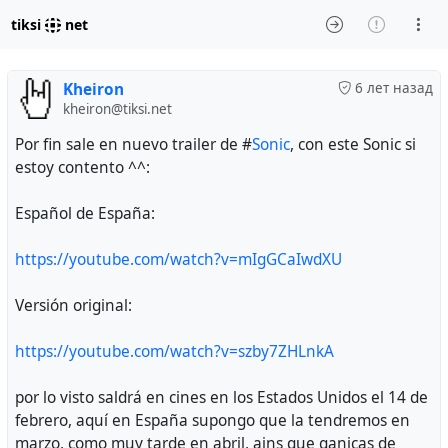
tiksi
net
Kheiron
6 лет назад
kheiron@tiksi.net
Por fin sale en nuevo trailer de #
Sonic
, con este Sonic si
estoy contento ^^:
Español de España:
https://youtube.com/watch?v=mIgGCaIwdXU
Versión original:
https://youtube.com/watch?v=szby7ZHLnkA
por lo visto saldrá en cines en los Estados Unidos el 14 de
febrero, aquí en España supongo que la tendremos en
marzo, como muy tarde en abril, ains que ganicas de