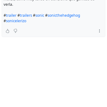
verla.
#
trailer
#
trailers
#
sonic
#
sonicthehedgehog
#
sonicelerizo